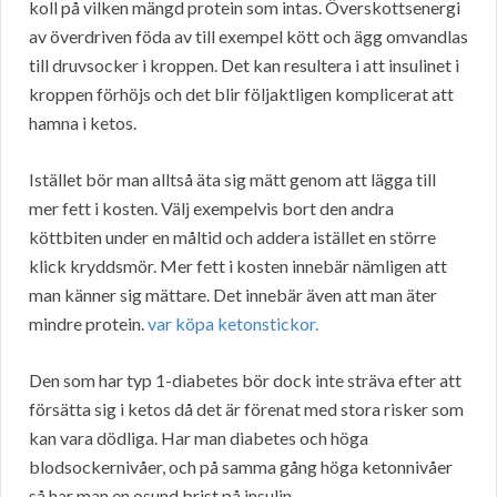
koll på vilken mängd protein som intas. Överskottsenergi
av överdriven föda av till exempel kött och ägg omvandlas
till druvsocker i kroppen. Det kan resultera i att insulinet i
kroppen förhöjs och det blir följaktligen komplicerat att
hamna i ketos.
Istället bör man alltså äta sig mätt genom att lägga till
mer fett i kosten. Välj exempelvis bort den andra
köttbiten under en måltid och addera istället en större
klick kryddsmör. Mer fett i kosten innebär nämligen att
man känner sig mättare. Det innebär även att man äter
mindre protein.
var köpa ketonstickor.
Den som har typ 1-diabetes bör dock inte sträva efter att
försätta sig i ketos då det är förenat med stora risker som
kan vara dödliga. Har man diabetes och höga
blodsockernivåer, och på samma gång höga ketonnivåer
så har man en osund brist på insulin.