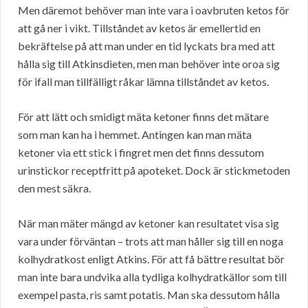
Men däremot behöver man inte vara i oavbruten ketos för
att gå ner i vikt. Tillståndet av ketos är emellertid en
bekräftelse på att man under en tid lyckats bra med att
hålla sig till Atkinsdieten, men man behöver inte oroa sig
för ifall man tillfälligt råkar lämna tillståndet av ketos.
För att lätt och smidigt mäta ketoner finns det mätare
som man kan ha i hemmet. Antingen kan man mäta
ketoner via ett stick i fingret men det finns dessutom
urinstickor receptfritt på apoteket. Dock är stickmetoden
den mest säkra.
När man mäter mängd av ketoner kan resultatet visa sig
vara under förväntan – trots att man håller sig till en noga
kolhydratkost enligt Atkins. För att få bättre resultat bör
man inte bara undvika alla tydliga kolhydratkällor som till
exempel pasta, ris samt potatis. Man ska dessutom hålla