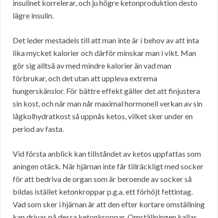
insulinet korrelerar, och ju högre ketonproduktion desto
lägre insulin.
Det leder mestadels till att man inte är i behov av att inta
lika mycket kalorier och därför minskar man i vikt. Man
gör sig alltså av med mindre kalorier än vad man
förbrukar, och det utan att uppleva extrema
hungerskänslor. För bättre effekt gäller det att finjustera
sin kost, och när man når maximal hormonell verkan av sin
lågkolhydratkost så uppnås ketos, vilket sker under en
period av fasta.
Vid första anblick kan tillståndet av ketos uppfattas som
aningen otäck. När hjärnan inte får tillräckligt med socker
för att bedriva de organ som är beroende av socker så
bildas istället ketonkroppar p.g.a. ett förhöjt fettintag.
Vad som sker i hjärnan är att den efter kortare omställning
kan drivas på dessa ketonkroppar. Omställningen kallas