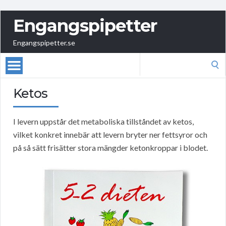
Engangspipetter
Engangspipetter.se
Search
for:
Ketos
I levern uppstår det metaboliska tillståndet av ketos,
vilket konkret innebär att levern bryter ner fettsyror och
på så sätt frisätter stora mängder ketonkroppar i blodet.