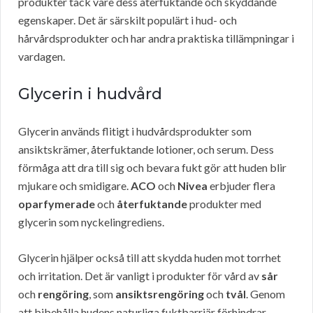
produkter tack vare dess återfuktande och skyddande
egenskaper. Det är särskilt populärt i hud- och
hårvårdsprodukter och har andra praktiska tillämpningar i
vardagen.
Glycerin i hudvård
Glycerin används flitigt i hudvårdsprodukter som
ansiktskrämer, återfuktande lotioner, och serum. Dess
förmåga att dra till sig och bevara fukt gör att huden blir
mjukare och smidigare.
ACO
och
Nivea
erbjuder flera
oparfymerade
och
återfuktande
produkter med
glycerin som nyckelingrediens.
Glycerin hjälper också till att skydda huden mot torrhet
och irritation. Det är vanligt i produkter för vård av
sår
och
rengöring
, som
ansiktsrengöring
och
tvål
. Genom
att bibehålla hudens naturliga fuktbarriär förhindrar