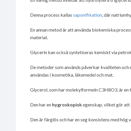
Denna process kallas
saponifikation
, där natriumh
En annan metod är att använda biokemiska process
material.
Glycerin kan också syntetiseras kemiskt via petro
De metoder som används påverkar kvaliteten och r
användas i kosmetika, läkemedel och mat.
Glycerol, som har molekylformeln C3H8O3, är en t
Den har en
hygroskopisk
egenskap, vilket gör att
Den är färglös och har en seg konsistens med hög v