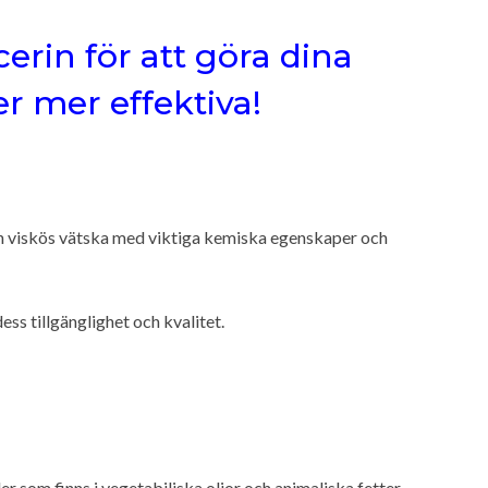
erin för att göra dina
 mer effektiva!
och viskös vätska med viktiga kemiska egenskaper och
ess tillgänglighet och kvalitet.
r som finns i vegetabiliska oljor och animaliska fetter.