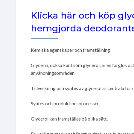
Klicka här och köp glyc
hemgjorda deodoranter
Kemiska egenskaper och framställning
Glycerin, också känt som glycerol, är en färglös 
användningsområden.
Tillverkning och syntes av glycerol är centrala för d
Syntes och produktionsprocesser
Glycerol kan framställas på olika sätt.
En vanlig metod innebär att hydrolysera triglyceride