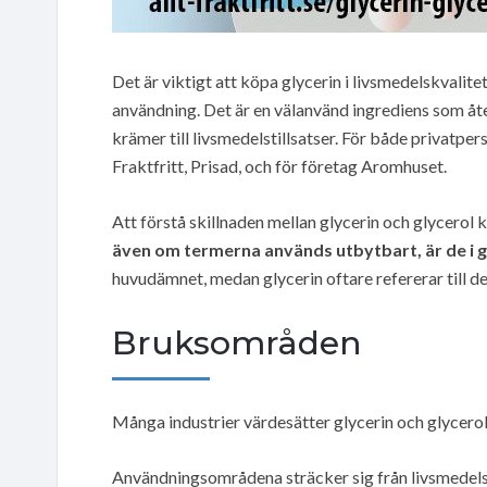
Det är viktigt att köpa glycerin i livsmedelskvalit
användning. Det är en välanvänd ingrediens som åt
krämer till livsmedelstillsatser. För både privatp
Fraktfritt, Prisad, och för företag Aromhuset.
Att förstå skillnaden mellan glycerin och glycerol ka
även om termerna används utbytbart, är de i
huvudämnet, medan glycerin oftare refererar till 
Bruksområden
Många industrier värdesätter glycerin och glycerol
Användningsområdena sträcker sig från livsmedelsp