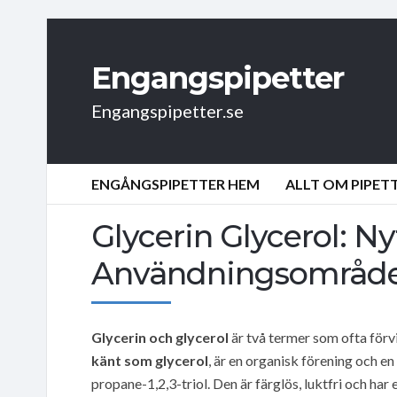
Engangspipetter
Engangspipetter.se
ENGÅNGSPIPETTER HEM
ALLT OM PIPET
Glycerin Glycerol: Ny
Användningsområd
Glycerin och glycerol
är två termer som ofta förv
känt som glycerol
, är en organisk förening och 
propane-1,2,3-triol. Den är färglös, luktfri och har