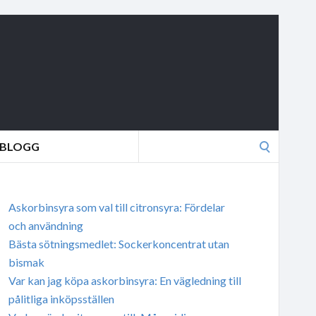
Search
BLOGG
for:
Askorbinsyra som val till citronsyra: Fördelar
och användning
Bästa sötningsmedlet: Sockerkoncentrat utan
bismak
Var kan jag köpa askorbinsyra: En vägledning till
pålitliga inköpsställen