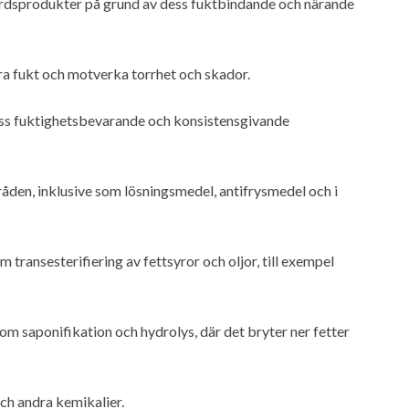
årdsprodukter på grund av dess fuktbindande och närande
ra fukt och motverka torrhet och skador.
ess fuktighetsbevarande och konsistensgivande
den, inklusive som lösningsmedel, antifrysmedel och i
 transesterifiering av fettsyror och oljor, till exempel
om saponifikation och hydrolys, där det bryter ner fetter
och andra kemikalier.