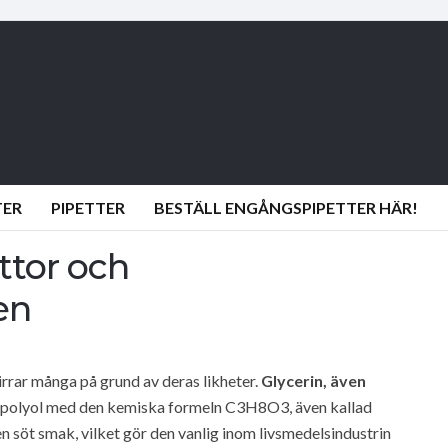
TER
PIPETTER
BESTÄLL ENGÅNGSPIPETTER HÄR!
ttor och
en
irrar många på grund av deras likheter.
Glycerin, även
en polyol med den kemiska formeln C3H8O3, även kallad
 en söt smak, vilket gör den vanlig inom livsmedelsindustrin