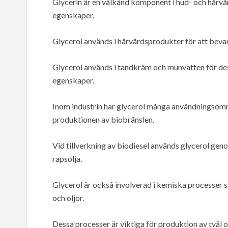
Glycerin är en välkänd komponent i hud- och hårv
egenskaper.
Glycerol används i hårvårdsprodukter för att beva
Glycerol används i tandkräm och munvatten för d
egenskaper.
Inom industrin har glycerol många användningsområ
produktionen av biobränslen.
Vid tillverkning av biodiesel används glycerol genom
rapsolja.
Glycerol är också involverad i kemiska processer s
och oljor.
Dessa processer är viktiga för produktion av tvål 