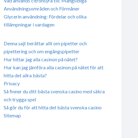
Vad används citronsyra till: Mångsidiga
Användningsområden och Förmåner
Glycerin användning: Fördelar och olika
tillämpningar i vardagen
Denna sajt berättar allt om pipetter och
pipettering och om engångspipetter
Hur hittar jag alla casinon på nätet?
Hur kan jag jämföra alla casinon på nätet för att
hitta det allra bästa?
Privacy
Så finner du ditt bästa svenska casino med säkra
och trygga spel
Så gör du för att hitta det bästa svenska casino
Sitemap