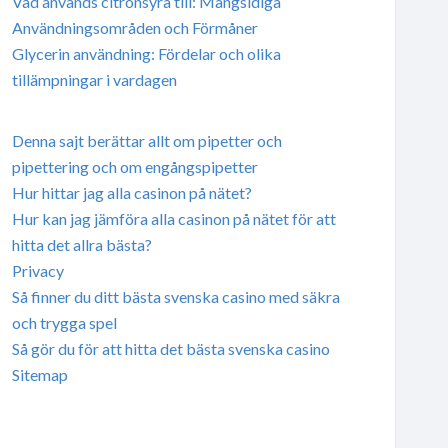
Vad används citronsyra till: Mångsidiga
Användningsområden och Förmåner
Glycerin användning: Fördelar och olika
tillämpningar i vardagen
Denna sajt berättar allt om pipetter och
pipettering och om engångspipetter
Hur hittar jag alla casinon på nätet?
Hur kan jag jämföra alla casinon på nätet för att
hitta det allra bästa?
Privacy
Så finner du ditt bästa svenska casino med säkra
och trygga spel
Så gör du för att hitta det bästa svenska casino
Sitemap