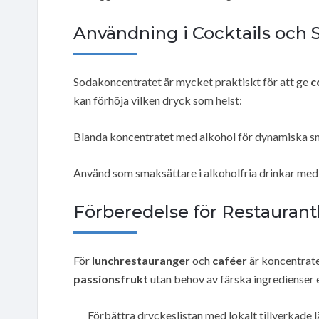
Användning i Cocktails och S
Sodakoncentratet är mycket praktiskt för att ge
c
kan förhöja vilken dryck som helst:
Blanda koncentratet med alkohol för dynamiska sm
Använd som smaksättare i alkoholfria drinkar med ko
Förberedelse för Restauran
För
lunchrestauranger
och
caféer
är koncentrat
passionsfrukt
utan behov av färska ingredienser 
Förbättra dryckeslistan med lokalt tillverkade 