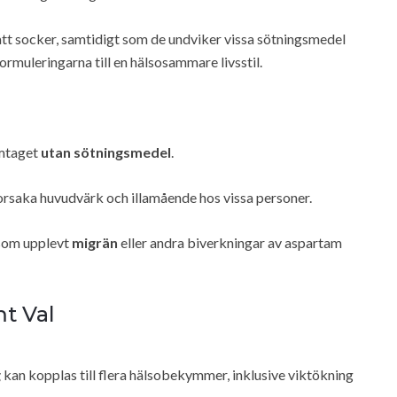
att socker, samtidigt som de undviker vissa sötningsmedel
rmuleringarna till en hälsosammare livsstil.
amtaget
utan sötningsmedel
.
orsaka huvudvärk och illamående hos vissa personer.
 som upplevt
migrän
eller andra biverkningar av aspartam
mt Val
g
kan kopplas till flera hälsobekymmer, inklusive viktökning