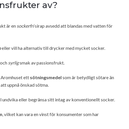
nsfrukter av?
ukt är en
sockerfri
sirap avsedd att blandas med vatten för
a
eller vill ha alternativ till drycker med mycket socker.
och
syrlig
smak av passionsfrukt.
er Aromhuset ett
sötningsmedel
som är betydligt sötare än
r att uppnå önskad sötma.
l undvika eller begränsa sitt intag av konventionellt socker.
m
, vilket kan vara en vinst för konsumenter som har