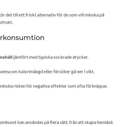
 gör det till ett friskt alternativ för de som vill minska på
sfrukt.
erkonsumtion
nnehåll
jämfört med typiska sockrade drycker.
vetna om kalorimängd eller försöker gå ner i vikt.
t minska risken för negativa effekter som ofta förknippas
omhuset kan användas på flera sätt, från att skapa hemläsk