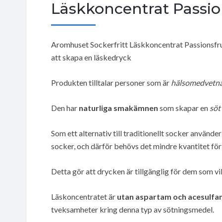
Läskkoncentrat Passio
Aromhuset Sockerfritt Läskkoncentrat Passionsfr
att skapa en läskedryck
Produkten tilltalar personer som är
hälsomedvetn
Den har
naturliga smakämnen
som skapar en
söt
Som ett alternativ till traditionellt socker använd
socker, och därför behövs det mindre kvantitet fö
Detta gör att drycken är tillgänglig för dem som vil
Läskoncentratet är
utan aspartam och acesulfa
tveksamheter kring denna typ av sötningsmedel.