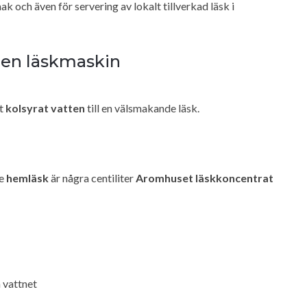
k och även för servering av lokalt tillverkad läsk i
 en läskmaskin
gt
kolsyrat vatten
till en välsmakande läsk.
de
hemläsk
är några centiliter
Aromhuset läskkoncentrat
 vattnet