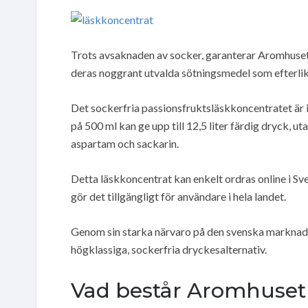
Trots avsaknaden av socker, garanterar Aromhuset a
deras noggrant utvalda sötningsmedel som efterlik
Det sockerfria passionsfruktsläskkoncentratet är 
på 500 ml kan ge upp till 12,5 liter färdig dryck, u
aspartam och sackarin.
Detta läskkoncentrat kan enkelt ordras online i S
gör det tillgängligt för användare i hela landet.
Genom sin starka närvaro på den svenska marknaden
högklassiga, sockerfria dryckesalternativ.
Vad består Aromhuset 