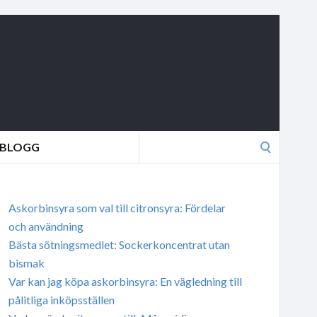
Search
BLOGG
for:
Askorbinsyra som val till citronsyra: Fördelar
och användning
Bästa sötningsmedlet: Sockerkoncentrat utan
bismak
Var kan jag köpa askorbinsyra: En vägledning till
pålitliga inköpsställen