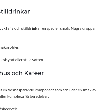
tilldrinkar
ocktails
och
stilldrinkar
en speciell smak. Några droppar
akprofiler.
lsyrat eller stilla vatten.
thus och Kaféer
et en tidsbesparande komponent som erbjuder en smak av
eller komplexa förberedelser:
läskedryck.