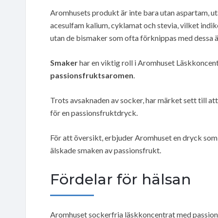
Aromhusets produkt är inte bara utan aspartam, ut
acesulfam kalium, cyklamat och stevia, vilket indik
utan de bismaker som ofta förknippas med dessa 
Smaker
har en viktig roll i Aromhuset Läskkoncen
passionsfruktsaromen
.
Trots avsaknaden av socker, har märket sett till at
för en passionsfruktdryck.
För att översikt, erbjuder Aromhuset en dryck so
älskade smaken av passionsfrukt.
Fördelar för hälsan
Aromhuset sockerfria läskkoncentrat med passionsf