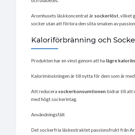
och diabetes.
Aromhusets läskkoncentrat är
sockerlöst
, vilket
socker utan att förlora den söta smaken av passion
Kaloriförbränning och Sock
Produkten har en vinst genom att ha
lägre kalorii
Kaloriminskningen är till nytta för dem som är med
Att reducera
sockerkonsumtionen
bidrar till at
med högt sockerintag.
Användningsfält
Det sockerfria läskextraktet passionsfrukt från Ar