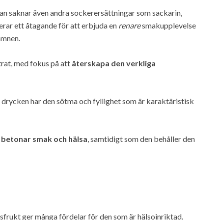
an saknar även andra sockerersättningar som sackarin,
erar ett åtagande för att erbjuda en
renare
smakupplevelse
ämnen.
trat, med fokus på att
återskapa den verkliga
t drycken har den sötma och fyllighet som är karaktäristisk
m
betonar smak och hälsa
, samtidigt som den behåller den
rukt ger många fördelar för den som är hälsoinriktad.